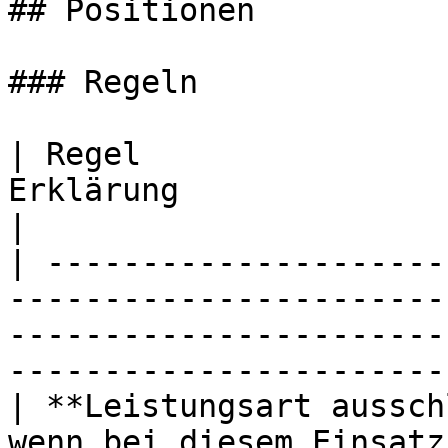
## Positionen

### Regeln

| Regel                
Erklärung                                                                                                                               
|

| ---------------------
-----------------------
-----------------------
-----------------------
| **Leistungsart aussch
wenn bei diesem Einsatz