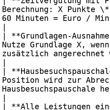
| **Zeitvergütung mit P
Berechnung: X Punkte \*
60 Minuten = Euro / Minute (kaufmännisc
|

| **Grundlagen-Ausnahme
Nutze Grundlage X, wenn
zusätzlich angerechnet wird                                                      
|

| **Hausbesuchspauschal
Position wird zur Abrec
Hausbesuchspauschale herangezogen                                    
|

| **Alle Leistungen einer Leistungsgruppe** |                                                