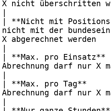
X nicht überschritten wird                                               
|

| **Nicht mit Positions
nicht mit der bundesein
X abgerechnet werden                                                             
|

| **Max. pro Einsatz** 
Abrechnung darf nur X mal pro Einsatz erfolgen                      
|

| **Max. pro Tag**     
Abrechnung darf nur X mal pro Tag erfolgen                                
|

| **Nur ganze Stunden**