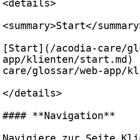
<details>

<summary>Start</summary>
[Start](/acodia-care/gl
app/klienten/start.md) 
care/glossar/web-app/kl
</details>

#### **Navigation**

Navigiere zur Seite Kli